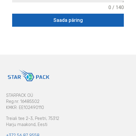
0 / 140
Saada päring
STARPACK OÜ
Reg.nr. 16485502
KMKR: EE102490110
Treiali tee 2-3, Peetri, 75312
Harju maakond, Eesti
+372 56 87 9558