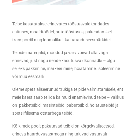
Teipe kasutatakse erinevates tööstusvaldkondades –
ehituses, maalritöödel, autotööstuses, pakendamisel,
transpordil ning loomulikult ka turunduseesmärkidel.
Teipide materjalid, mõõdud ja värv võivad olla väga
erinevad, just nagu nende kasutusvaldkonnadki – olgu
selleks pakkimine, markeerimine, hoiatamine, isoleerimine
või muu eesmärk.
Oleme spetsialiseerunud trükiga teipide valmistamisele, ent
meie käest saab tellida ka muid enamlevinud teipe – valikus
on pakketeibid, masinteibid, paberteibid, hoiatusteibid ja
spetsiifilisema otstarbega teibid.
Kõik meie poolt pakutavad teibid on kõrgekvaliteetsed,
erineva haarduvusastmega ning taluvad vastavalt